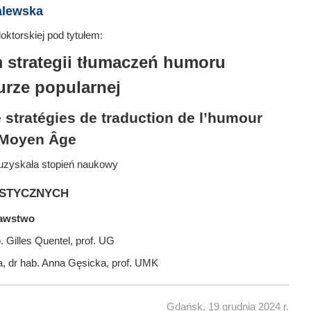
alewska
ktorskiej pod tytułem:
m strategii tłumaczeń humoru
turze popularnej
de stratégies de traduction de l’humour
u Moyen Âge
uzyskała stopień naukowy
stycznych
nawstwo
 Gilles Quentel, prof. UG
a, dr hab. Anna Gęsicka, prof. UMK
Gdańsk, 19 grudnia 2024 r.