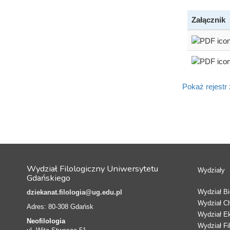
Załącznik
Pokaż rejestr
Wydział Filologiczny Uniwersytetu
Wydziały
Gdańskiego
Wydział Bio
dziekanat.filologia@ug.edu.pl
Wydział C
Adres: 80-308 Gdańsk
Wydział E
Neofilologia
Wydział Fi