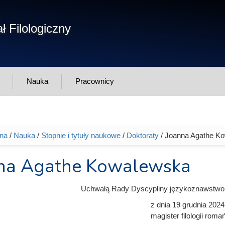
Form
ł Filologiczny
Szukaj
wys
Nauka
Pracownicy
wna
/
Nauka
/
Stopnie i tytuły naukowe
/
Doktoraty
/ Joanna Agathe K
tutaj
na Agathe Kowalewska
Uchwałą Rady Dyscypliny językoznawstwo
z dnia
19 grudnia 2024
magister filologii roma