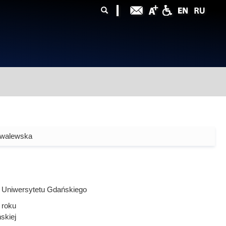
ularz
zukiwania
owalewska
 Uniwersytetu Gdańskiego
roku
ńskiej