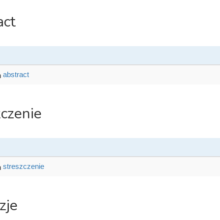
act
abstract
zczenie
streszczenie
zje