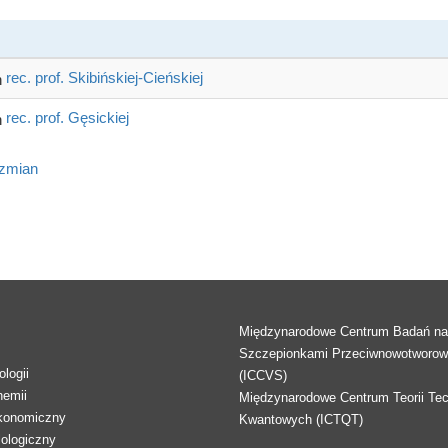
rec. prof. Skibińskiej-Cieńskiej
rec. prof. Gęsickiej
 zmian
Międzynarodowe Centrum Badań n
Szczepionkami Przeciwnowotworo
logii
(ICCVS)
hemii
Międzynarodowe Centrum Teorii Tec
konomiczny
Kwantowych (ICTQT)
lologiczny