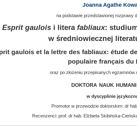
Joanna Agathe Kow
na podstawie przedstawionej rozprawy do
Esprit gaulois
i litera
fabliaux
: studiu
w średniowiecznej litera
prit gaulois et la lettre des fabliaux: étude 
populaire français d
oraz po złożeniu przepisanych egzaminów 
doktora nauk humani
w dyscyplinie językoz
Promotor w przewodzie doktorskim: dr hab.
Recenzenci: prof. dr hab. Elżbieta Skibińska-Cieńsk