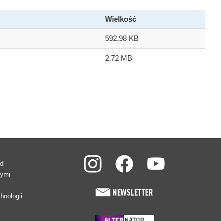
Wielkość
592.98 KB
2.72 MB
ad
wymi
hnologii