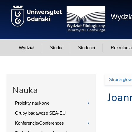
Przejdź do treści
Wydzia
Wydział
Studia
Studenci
Rekrutacja
Strona głó
Jesteś 
Nauka
Joan
Projekty naukowe
Grupy badawcze SEA-EU
Konferencje/Conferences