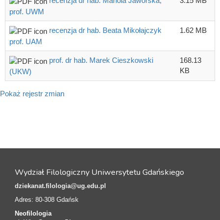
recenzja dr hab. Mariola Jaworska,
3.15 MB
prof. UWM
recenzja dr hab. Beata Mikołajczyk
1.62 MB
prof. UAM
prof. dr hab. Marek Cieszkowski
168.13
KB
(UKW)
Pokaż rejestr zmian
Wydział Filologiczny Uniwersytetu Gdańskiego
dziekanat.filologia@ug.edu.pl
Adres: 80-308 Gdańsk
Neofilologia