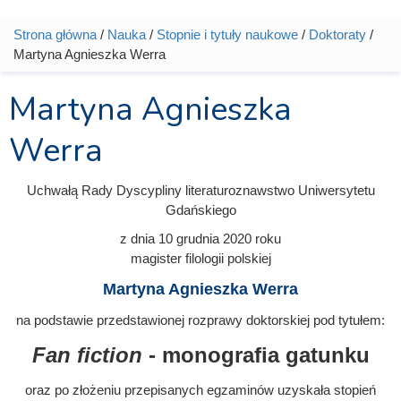
Strona główna
/
Nauka
/
Stopnie i tytuły naukowe
/
Doktoraty
/
Jesteś tutaj
Martyna Agnieszka Werra
Martyna Agnieszka
Werra
Uchwałą Rady Dyscypliny literaturoznawstwo Uniwersytetu
Gdańskiego
z dnia
10 grudnia 2020
roku
magister filologii polskiej
Martyna Agnieszka Werra
na podstawie przedstawionej rozprawy doktorskiej pod tytułem:
Fan fiction
- monografia gatunku
oraz po złożeniu przepisanych egzaminów uzyskała stopień