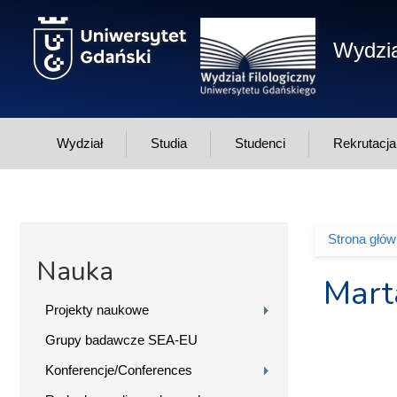
Przejdź do treści
Wydzia
Wydział
Studia
Studenci
Rekrutacja
Strona głó
Jesteś 
Nauka
Mart
Projekty naukowe
Grupy badawcze SEA-EU
Konferencje/Conferences