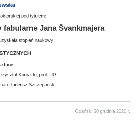
jewska
ktorskiej pod tytułem:
y fabularne Jana Švankmajera
uzyskała stopień naukowy
stycznych
sztuce
rzysztof Kornacki, prof. UG
r hab. Tadeusz Szczepański
Gdańsk, 30 grudnia 2020 r.