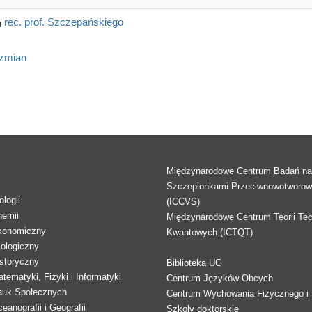
rec. prof. Szczepańskiego
 zmian
Międzynarodowe Centrum Badań n
Szczepionkami Przeciwnowotworo
logii
(ICCVS)
hemii
Międzynarodowe Centrum Teorii Tec
konomiczny
Kwantowych (ICTQT)
lologiczny
storyczny
Biblioteka UG
tematyki, Fizyki i Informatyki
Centrum Języków Obcych
auk Społecznych
Centrum Wychowania Fizycznego i 
eanografii i Geografii
Szkoły doktorskie