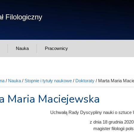
Form
ł Filologiczny
Szukaj
wys
Nauka
Pracownicy
wna
/
Nauka
/
Stopnie i tytuły naukowe
/
Doktoraty
/ Marta Maria Maci
tutaj
a Maria Maciejewska
Uchwałą Rady Dyscypliny nauki o sztuce 
z dnia
18 grudnia 2020
magister filologii pols