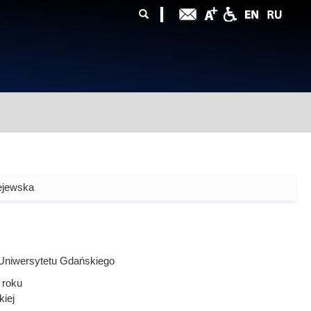
ularz
zukiwania
ejewska
Uniwersytetu Gdańskiego
roku
kiej