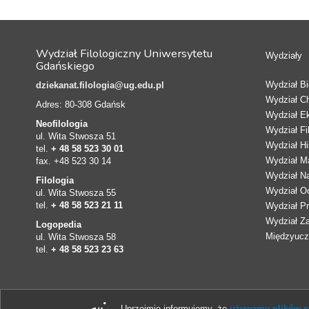
Wydział Filologiczny Uniwersytetu
Wydziały
Gdańskiego
Wydział Bio
dziekanat.filologia@ug.edu.pl
Wydział C
Adres: 80-308 Gdańsk
Wydział E
Neofilologia
Wydział Fi
ul. Wita Stwosza 51
Wydział Hi
tel.
+ 48 58 523 30 01
Wydział Ma
fax. +48 523 30 14
Wydział N
Filologia
Wydział Oc
ul. Wita Stwosza 55
tel.
+ 48 58 523 21 11
Wydział Pr
Wydział Z
Logopedia
Międzyucze
ul. Wita Stwosza 58
tel.
+ 48 58 523 23 63
Uprzejmie informujemy, że
używamy plików co