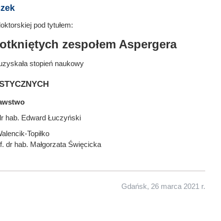
czek
ktorskiej pod tytułem:
dotkniętych zespołem Aspergera
uzyskała stopień naukowy
stycznych
nawstwo
dr hab. Edward Łuczyński
alencik-Topiłko
f. dr hab. Małgorzata Święcicka
Gdańsk, 26 marca 2021 r.