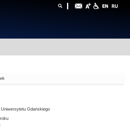
ularz
zukiwania
zek
 Uniwersytetu Gdańskiego
roku
i