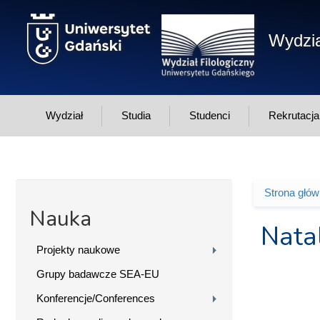
Przejdź do treści
Wydzia
Wydział
Studia
Studenci
Rekrutacja
Strona głó
Jesteś 
Nauka
Nata
Projekty naukowe
Grupy badawcze SEA-EU
Konferencje/Conferences