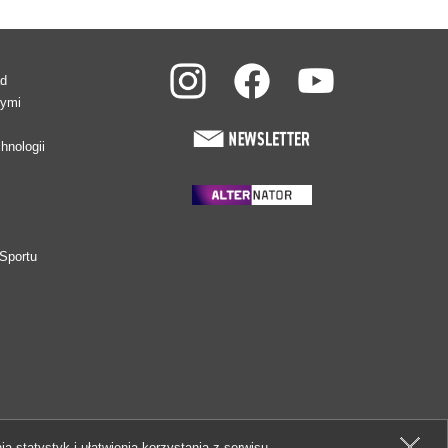
ad
wymi
hnologii
Sportu
ia statystyk i ułatwienia korzystania z serwisu