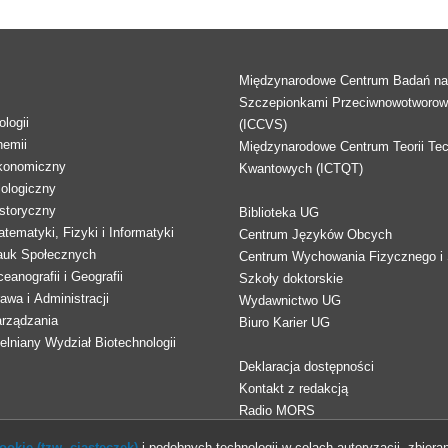
Międzynarodowe Centrum Badań n
Szczepionkami Przeciwnowotworo
logii
(ICCVS)
hemii
Międzynarodowe Centrum Teorii Tec
konomiczny
Kwantowych (ICTQT)
lologiczny
storyczny
Biblioteka UG
tematyki, Fizyki i Informatyki
Centrum Języków Obcych
auk Społecznych
Centrum Wychowania Fizycznego i 
eanografii i Geografii
Szkoły doktorskie
awa i Administracji
Wydawnictwo UG
arządzania
Biuro Karier UG
lniany Wydział Biotechnologii
Deklaracja dostępności
Kontakt z redakcją
Radio MORS
okie (tzw. ciasteczek)
i podobnych technologii w celach autoryzacji, zbieran