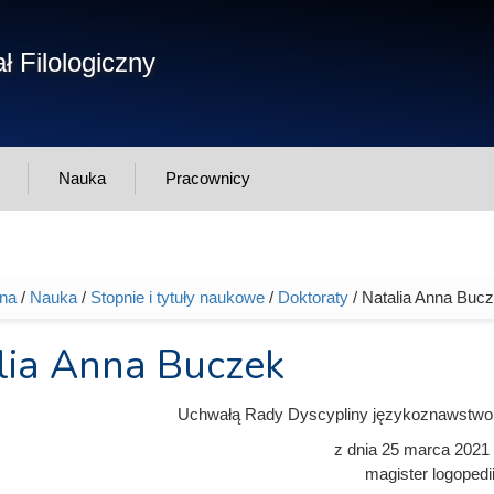
Form
ł Filologiczny
Szukaj
wys
Nauka
Pracownicy
wna
/
Nauka
/
Stopnie i tytuły naukowe
/
Doktoraty
/ Natalia Anna Buc
tutaj
lia Anna Buczek
Uchwałą Rady Dyscypliny językoznawstwo
z dnia
25 marca 2021
magister logopedi