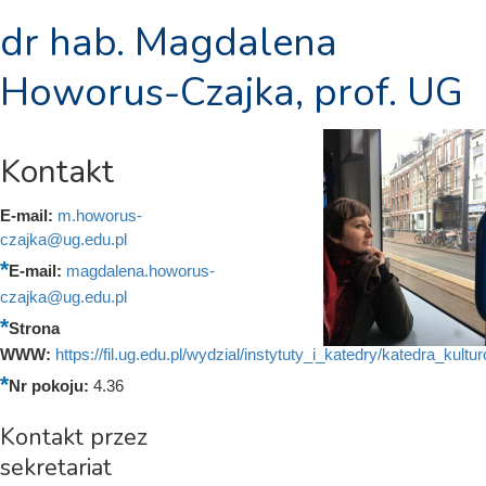
dr hab. Magdalena
Howorus-Czajka, prof. UG
Kontakt
E-mail:
m.howorus-
czajka@ug.edu.pl
E-mail:
magdalena.howorus-
czajka@ug.edu.pl
Strona
WWW:
https://fil.ug.edu.pl/wydzial/instytuty_i_katedry/katedra_kul
Nr pokoju:
4.36
Kontakt przez
sekretariat