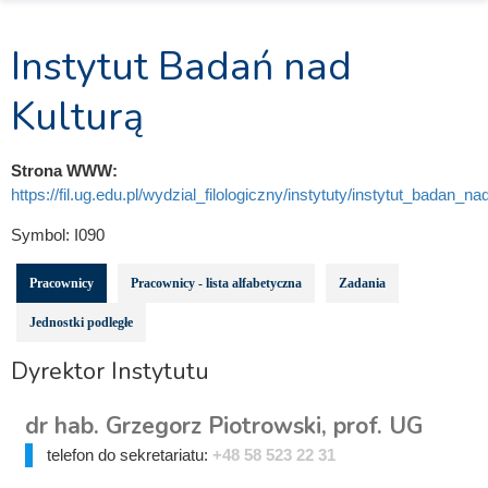
Instytut Badań nad
Kulturą
Strona WWW:
https://fil.ug.edu.pl/wydzial_filologiczny/instytuty/instytut_badan_na
Symbol:
I090
Pracownicy
Pracownicy - lista alfabetyczna
Zadania
Jednostki podległe
Dyrektor Instytutu
dr hab. Grzegorz Piotrowski, prof. UG
telefon do sekretariatu:
+48 58 523 22 31