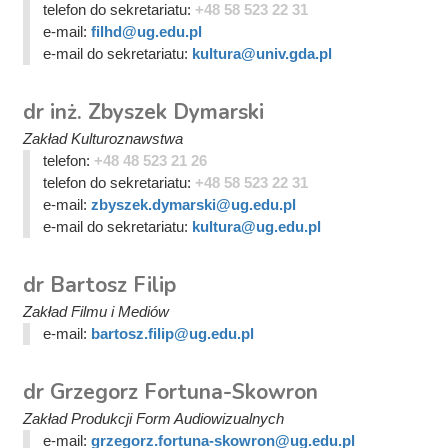
telefon do sekretariatu:
+48 58 523 22 31
e-mail:
filhd@ug.edu.pl
e-mail do sekretariatu:
kultura@univ.gda.pl
dr inż. Zbyszek Dymarski
Zakład Kulturoznawstwa
telefon:
+48 48 523 21 26
telefon do sekretariatu:
+48 58 523 22 31
e-mail:
zbyszek.dymarski@ug.edu.pl
e-mail do sekretariatu:
kultura@ug.edu.pl
dr Bartosz Filip
Zakład Filmu i Mediów
e-mail:
bartosz.filip@ug.edu.pl
dr Grzegorz Fortuna-Skowron
Zakład Produkcji Form Audiowizualnych
e-mail:
grzegorz.fortuna-skowron@ug.edu.pl