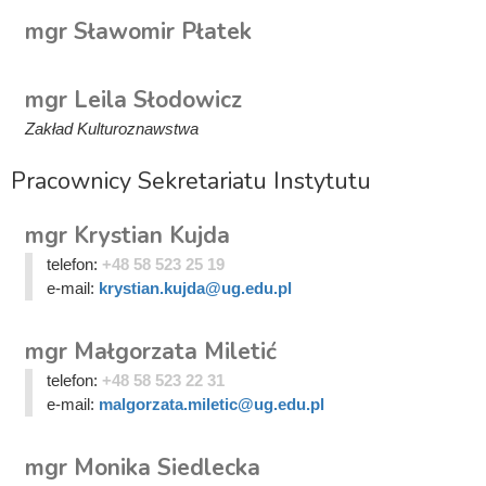
mgr Sławomir Płatek
mgr Leila Słodowicz
Zakład Kulturoznawstwa
Pracownicy Sekretariatu Instytutu
mgr Krystian Kujda
telefon:
+48 58 523 25 19
e-mail:
krystian.kujda@ug.edu.pl
mgr Małgorzata Miletić
telefon:
+48 58 523 22 31
e-mail:
malgorzata.miletic@ug.edu.pl
mgr Monika Siedlecka