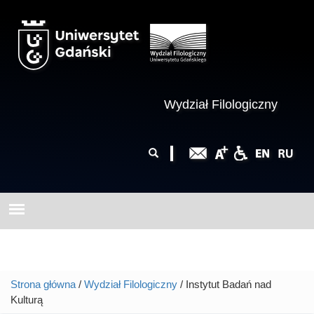
Przejdź do treści
Wydział Filologiczny
Formularz
Szukaj
wyszukiwania
Strona główna
/
Wydział Filologiczny
/ Instytut Badań nad
Jesteś tutaj
Kulturą