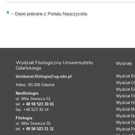
–
Dane pobrane z Portalu Nauczyciela
Wydział Filologiczny Uniwersytetu
Wydziały
Gdańskiego
Wydział Bio
dziekanat.filologia@ug.edu.pl
Wydział C
Adres: 80-308 Gdańsk
Wydział E
Neofilologia
Wydział Fi
ul. Wita Stwosza 51
Wydział Hi
tel.
+ 48 58 523 30 01
Wydział Ma
fax. +48 523 30 14
Wydział N
Filologia
Wydział Oc
ul. Wita Stwosza 55
tel.
+ 48 58 523 21 11
Wydział Pr