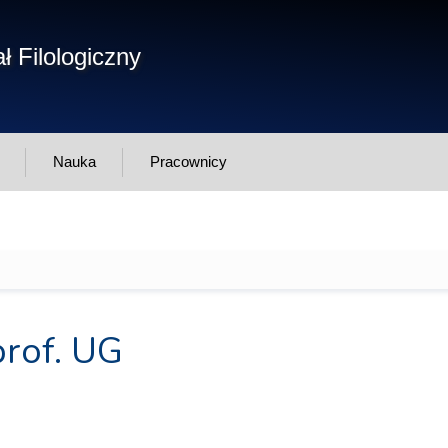
Form
ł Filologiczny
Szukaj
wys
Nauka
Pracownicy
prof. UG