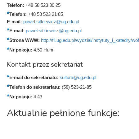
Telefon:
+48 58 523 30 25
Telefon:
+48 58 523 21 85
E-mail:
pawel.sitkiewicz@ug.edu.pl
E-mail:
pawel.sitkiewicz@ug.edu.pl
Strona WWW:
http://fil.ug.edu.pl/wydzial/instytuty_i_katedry/wo
Nr pokoju:
4.50 Hum
Kontakt przez sekretariat
E-mail do sekretariatu:
kultura@ug.edu.pl
Telefon do sekretariatu:
(58) 523-21-85
Nr pokoju:
4.43
Aktualnie pełnione funkcje: