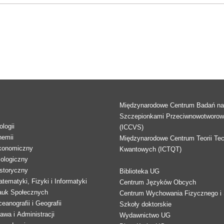
Międzynarodowe Centrum Badań n
Szczepionkami Przeciwnowotworo
logii
(ICCVS)
hemii
Międzynarodowe Centrum Teorii Tec
konomiczny
Kwantowych (ICTQT)
lologiczny
storyczny
Biblioteka UG
tematyki, Fizyki i Informatyki
Centrum Języków Obcych
auk Społecznych
Centrum Wychowania Fizycznego i 
eanografii i Geografii
Szkoły doktorskie
awa i Administracji
Wydawnictwo UG