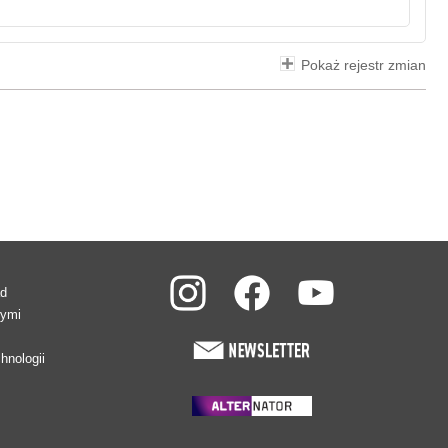
Pokaż rejestr zmian
ad
wymi
hnologii