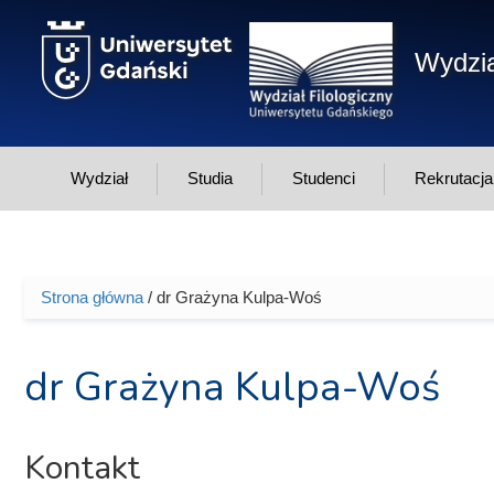
Przejdź do treści
Wydzia
Wydział
Studia
Studenci
Rekrutacja
Strona główna
/ dr Grażyna Kulpa-Woś
Jesteś tutaj
dr Grażyna Kulpa-Woś
Kontakt