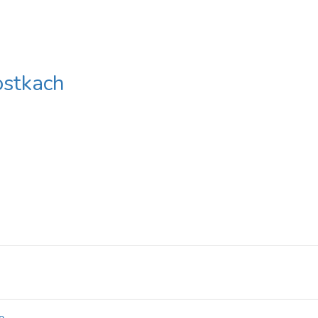
stkach
o