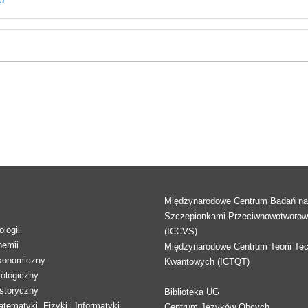
Międzynarodowe Centrum Badań n
Szczepionkami Przeciwnowotworo
logii
(ICCVS)
hemii
Międzynarodowe Centrum Teorii Tec
konomiczny
Kwantowych (ICTQT)
lologiczny
storyczny
Biblioteka UG
tematyki, Fizyki i Informatyki
Centrum Języków Obcych