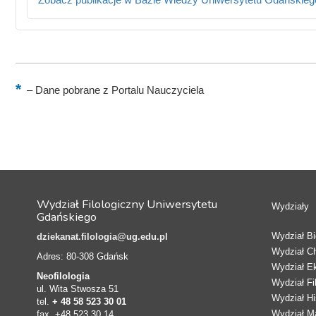
–
Dane pobrane z Portalu Nauczyciela
Wydział Filologiczny Uniwersytetu
Wydziały
Gdańskiego
Wydział Bio
dziekanat.filologia@ug.edu.pl
Wydział C
Adres: 80-308 Gdańsk
Wydział E
Neofilologia
Wydział Fi
ul. Wita Stwosza 51
Wydział Hi
tel.
+ 48 58 523 30 01
Wydział Ma
fax. +48 523 30 14