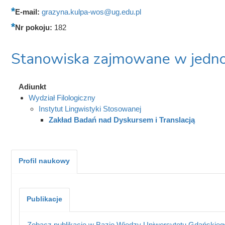
E-mail:
grazyna.kulpa-wos@ug.edu.pl
Nr pokoju:
182
Stanowiska zajmowane w jedno
Adiunkt
Wydział Filologiczny
Instytut Lingwistyki Stosowanej
Zakład Badań nad Dyskursem i Translacją
Profil naukowy
Publikacje
Zobacz publikacje w Bazie Wiedzy Uniwersytetu Gdańskieg