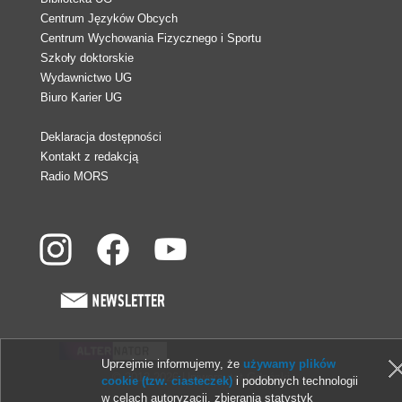
Centrum Języków Obcych
Centrum Wychowania Fizycznego i Sportu
Szkoły doktorskie
Wydawnictwo UG
Biuro Karier UG
Deklaracja dostępności
Kontakt z redakcją
Radio MORS
Uprzejmie informujemy, że
używamy plików
© 2013-2026 Uniwersytet Gdański
cookie (tzw. ciasteczek)
i podobnych technologii
w celach autoryzacji, zbierania statystyk