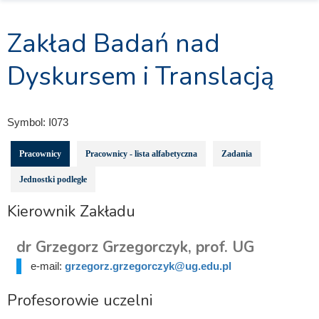
Zakład Badań nad
Dyskursem i Translacją
Symbol:
I073
Pracownicy
Pracownicy - lista alfabetyczna
Zadania
Jednostki podległe
Kierownik Zakładu
dr Grzegorz Grzegorczyk, prof. UG
e-mail:
grzegorz.grzegorczyk@ug.edu.pl
Profesorowie uczelni