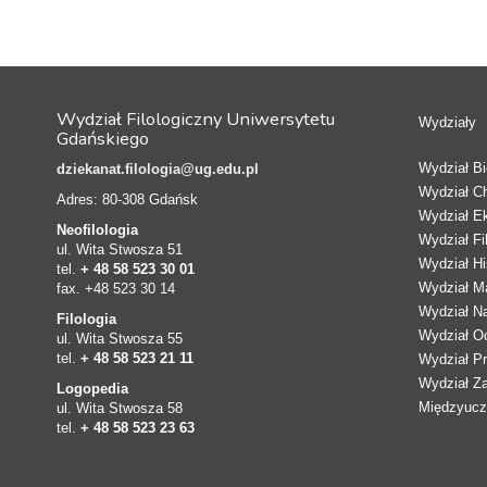
Wydział Filologiczny Uniwersytetu
Wydziały
Gdańskiego
Wydział Bio
dziekanat.filologia@ug.edu.pl
Wydział C
Adres: 80-308 Gdańsk
Wydział E
Neofilologia
Wydział Fi
ul. Wita Stwosza 51
Wydział Hi
tel.
+ 48 58 523 30 01
Wydział Ma
fax. +48 523 30 14
Wydział N
Filologia
Wydział Oc
ul. Wita Stwosza 55
tel.
+ 48 58 523 21 11
Wydział Pr
Wydział Z
Logopedia
Międzyucze
ul. Wita Stwosza 58
tel.
+ 48 58 523 23 63