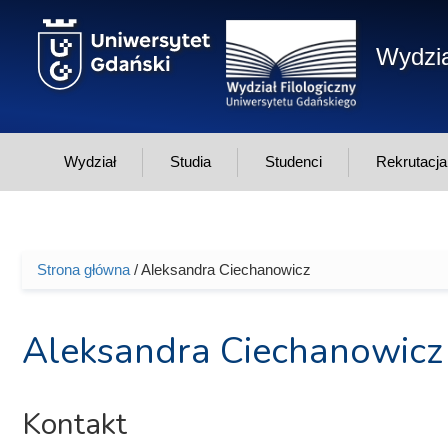
Przejdź do treści
Wydzia
Wydział
Studia
Studenci
Rekrutacja
Strona główna
/ Aleksandra Ciechanowicz
Jesteś tutaj
Aleksandra Ciechanowicz
Kontakt