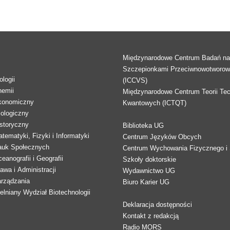
Międzynarodowe Centrum Badań n
Szczepionkami Przeciwnowotworo
logii
(ICCVS)
hemii
Międzynarodowe Centrum Teorii Tec
konomiczny
Kwantowych (ICTQT)
lologiczny
storyczny
Biblioteka UG
tematyki, Fizyki i Informatyki
Centrum Języków Obcych
auk Społecznych
Centrum Wychowania Fizycznego i 
eanografii i Geografii
Szkoły doktorskie
awa i Administracji
Wydawnictwo UG
arządzania
Biuro Karier UG
lniany Wydział Biotechnologii
Deklaracja dostępności
Kontakt z redakcją
Radio MORS