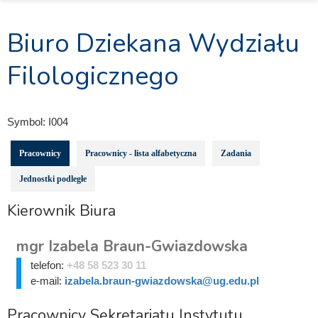
Biuro Dziekana Wydziału
Filologicznego
Symbol:
I004
Pracownicy
Pracownicy - lista alfabetyczna
Zadania
Jednostki podległe
Kierownik Biura
mgr Izabela Braun-Gwiazdowska
telefon:
+48 58 523 30 11
e-mail:
izabela.braun-gwiazdowska@ug.edu.pl
Pracownicy Sekretariatu Instytutu