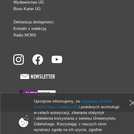
Wydawnictwo UG
Biuro Karier UG
Deklaracja dostępności
Kontakt z redakcją
Radio MORS
Uprzejmie informujemy, że
używamy plików
© 2013-2026 Uniwersytet Gdański
cookie (tzw. ciasteczek)
i podobnych technologii
w celach autoryzacji, zbierania statystyk
i ułatwienia korzystania z serwisu Uniwersytetu
Gdańskiego. Korzystając z naszych stron
wyrażasz zgodę na ich użycie, zgodnie