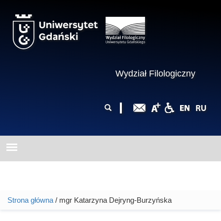
Przejdź do treści
Wydział Filologiczny
Formularz
Szukaj
wyszukiwania
Strona główna
/ mgr Katarzyna Dejryng-Burzyńska
Jesteś tutaj