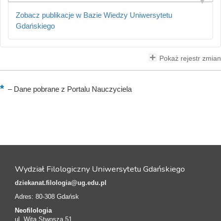
Zobacz publikacje w Bazie Wiedzy Uniwersytetu
Gdańskiego
Pokaż rejestr zmian
–
Dane pobrane z Portalu Nauczyciela
Wydział Filologiczny Uniwersytetu Gdańskiego
dziekanat.filologia@ug.edu.pl
Adres: 80-308 Gdańsk
Neofilologia
ul. Wita Stwosza 51