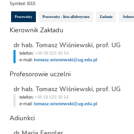
Symbol:
I015
Pracownicy
Pracownicy - lista alfabetyczna
Zadania
Jednost
Kierownik Zakładu
dr hab. Tomasz Wiśniewski, prof. UG
telefon:
+48 58 523 30 54
e-mail:
tomasz.wisniewski@ug.edu.pl
Profesorowie uczelni
dr hab. Tomasz Wiśniewski, prof. UG
telefon:
+48 58 523 30 54
e-mail:
tomasz.wisniewski@ug.edu.pl
Adiunkci
dr Maria Fengler