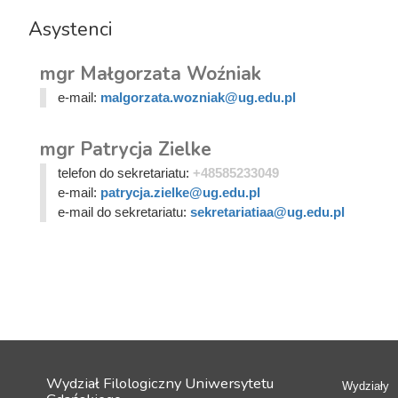
Asystenci
mgr Małgorzata Woźniak
e-mail:
malgorzata.wozniak@ug.edu.pl
mgr Patrycja Zielke
telefon do sekretariatu:
+48585233049
e-mail:
patrycja.zielke@ug.edu.pl
e-mail do sekretariatu:
sekretariatiaa@ug.edu.pl
Wydział Filologiczny Uniwersytetu
Wydziały