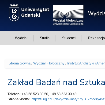
Przejdź do treści
Wydzia
Wydział
Studia
Studenci
Rekrutacja
Strona główna
/
Wydział Filologiczny
/
Instytut Anglistyki i Ame
Jesteś tutaj
Zakład Badań nad Sztuka
Telefon:
+48 58 523 30 50, +48 58 523 30 49
Strona WWW:
http://fil.ug.edu.pl/wydzial/instytuty_i_katedry/in