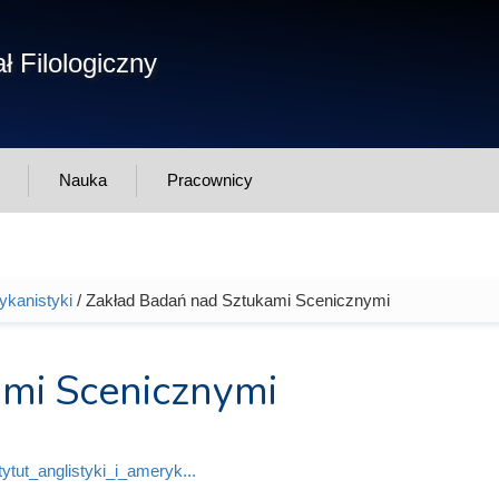
Form
ł Filologiczny
Szukaj
wys
Nauka
Pracownicy
rykanistyki
/ Zakład Badań nad Sztukami Scenicznymi
mi Scenicznymi
stytut_anglistyki_i_ameryk...