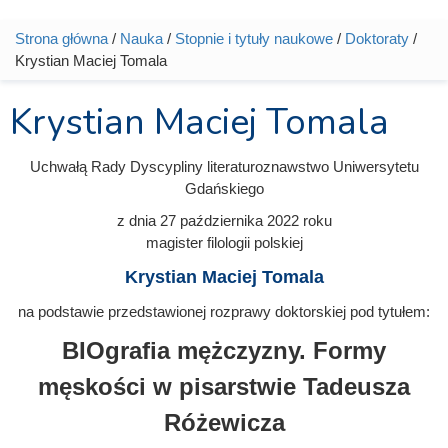
Strona główna
/
Nauka
/
Stopnie i tytuły naukowe
/
Doktoraty
/
Jesteś tutaj
Krystian Maciej Tomala
Krystian Maciej Tomala
Uchwałą Rady Dyscypliny literaturoznawstwo Uniwersytetu
Gdańskiego
z dnia
27 października 2022
roku
magister filologii polskiej
Krystian Maciej Tomala
na podstawie przedstawionej rozprawy doktorskiej pod tytułem:
BIOgrafia mężczyzny. Formy
męskości w pisarstwie Tadeusza
Różewicza