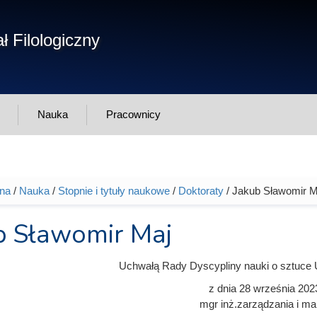
Form
ł Filologiczny
Szukaj
wys
Nauka
Pracownicy
wna
/
Nauka
/
Stopnie i tytuły naukowe
/
Doktoraty
/ Jakub Sławomir M
tutaj
b Sławomir Maj
Uchwałą Rady Dyscypliny nauki o sztuce 
z dnia
28 września 202
mgr inż.zarządzania i ma