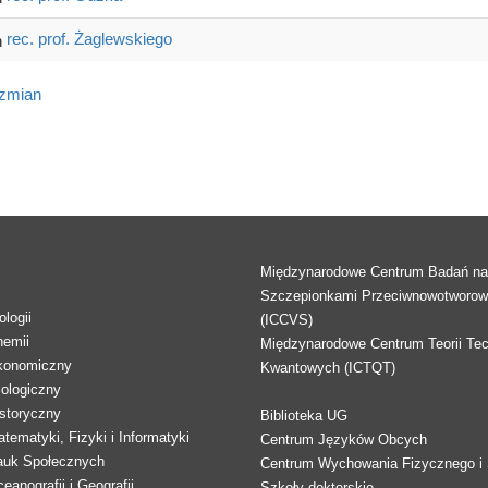
rec. prof. Żaglewskiego
 zmian
Międzynarodowe Centrum Badań n
Szczepionkami Przeciwnowotworo
logii
(ICCVS)
hemii
Międzynarodowe Centrum Teorii Tec
konomiczny
Kwantowych (ICTQT)
lologiczny
storyczny
Biblioteka UG
tematyki, Fizyki i Informatyki
Centrum Języków Obcych
auk Społecznych
Centrum Wychowania Fizycznego i 
eanografii i Geografii
Szkoły doktorskie