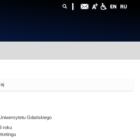
ularz
zukiwania
aj
Uniwersytetu Gdańskiego
3
roku
rketingu