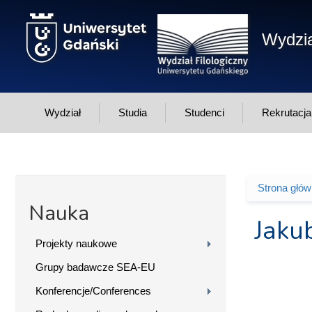
Przejdź do treści
Wydzia
Wydział
Studia
Studenci
Rekrutacja
Strona głó
Jesteś 
Nauka
Jaku
Projekty naukowe
Grupy badawcze SEA-EU
Konferencje/Conferences