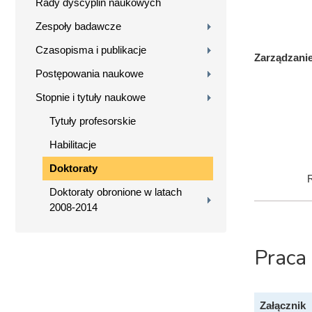
Rady dyscyplin naukowych
Zespoły badawcze
Czasopisma i publikacje
Zarządzanie
Postępowania naukowe
Stopnie i tytuły naukowe
Tytuły profesorskie
Habilitacje
Doktoraty
R
Doktoraty obronione w latach
2008-2014
Praca
Załącznik