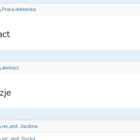
Praca doktorska
act
abstract
zje
rec.prof. Jazdona
rec. prof. Guzka