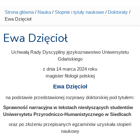
Strona główna
/
Nauka
/
Stopnie i tytuły naukowe
/
Doktoraty
/
Jesteś tutaj
Ewa Dzięcioł
Ewa Dzięcioł
Uchwałą Rady Dyscypliny językoznawstwo Uniwersytetu
Gdańskiego
z dnia
14 marca 2024
roku
magister filologii polskiej
Ewa Dzięcioł
na podstawie przedstawionej rozprawy doktorskiej pod tytułem:
Sprawność narracyjna w tekstach niesłyszących studentów
Uniwersytetu Przyrodniczo-Humanistycznego w Siedlcach
oraz po złożeniu przepisanych egzaminów uzyskała stopień
naukowy