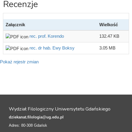
Recenzje
Załącznik
Wielkość
rec. prof. Korendo
132.47 KB
rec. dr hab. Ewy Boksy
3.05 MB
Pokaż rejestr zmian
Wydział Filologiczny Uniwersytetu Gdańskiego
dziekanat.filologia@ug.edu.pl
Adres: 80-308 Gdańsk