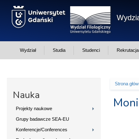
Przejdź do treści
Wydzia
Wydział
Studia
Studenci
Rekrutacja
Strona głó
Jesteś 
Nauka
Moni
Projekty naukowe
Grupy badawcze SEA-EU
Konferencje/Conferences