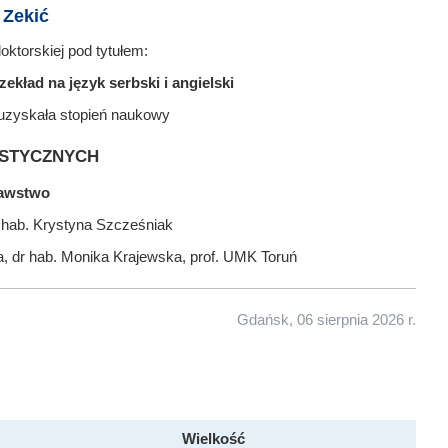
 Zekić
ktorskiej pod tytułem:
kład na język serbski i angielski
uzyskała stopień naukowy
stycznych
nawstwo
r hab. Krystyna Szcześniak
, dr hab. Monika Krajewska, prof. UMK Toruń
Gdańsk, 06 sierpnia 2026 r.
Wielkość