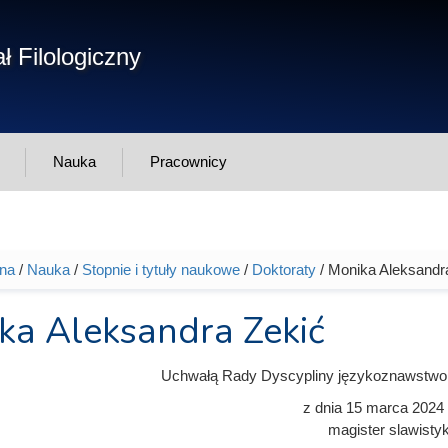
Form
ł Filologiczny
Szukaj
wys
Nauka
Pracownicy
wna
/
Nauka
/
Stopnie i tytuły naukowe
/
Doktoraty
/ Monika Aleksandr
tutaj
ka Aleksandra Zekić
Uchwałą Rady Dyscypliny językoznawstwo
z dnia
15 marca 2024
magister slawistyk