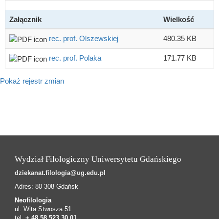
Załącznik
Wielkość
rec. prof. Olszewskiej
480.35 KB
rec. prof. Polaka
171.77 KB
Pokaż rejestr zmian
Wydział Filologiczny Uniwersytetu Gdańskiego
dziekanat.filologia@ug.edu.pl
Adres: 80-308 Gdańsk
Neofilologia
ul. Wita Stwosza 51
tel.
+ 48 58 523 30 01