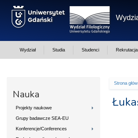
Przejdź do treści
Wydzia
Wydział
Studia
Studenci
Rekrutacja
Strona głó
Jesteś 
Nauka
Łuka
Projekty naukowe
Grupy badawcze SEA-EU
Konferencje/Conferences