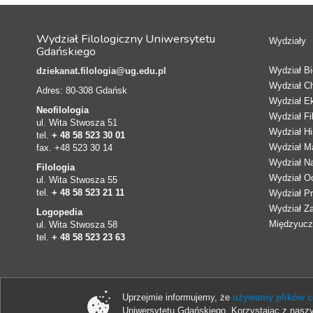
Wydział Filologiczny Uniwersytetu
Wydziały
Gdańskiego
Wydział Bio
dziekanat.filologia@ug.edu.pl
Wydział C
Adres: 80-308 Gdańsk
Wydział E
Neofilologia
Wydział Fi
ul. Wita Stwosza 51
Wydział Hi
tel.
+ 48 58 523 30 01
Wydział Ma
fax. +48 523 30 14
Wydział N
Filologia
Wydział Oc
ul. Wita Stwosza 55
tel.
+ 48 58 523 21 11
Wydział Pr
Wydział Z
Logopedia
Międzyucze
ul. Wita Stwosza 58
tel.
+ 48 58 523 23 63
Uprzejmie informujemy, że
używamy plików co
Uniwersytetu Gdańskiego. Korzystając z naszy