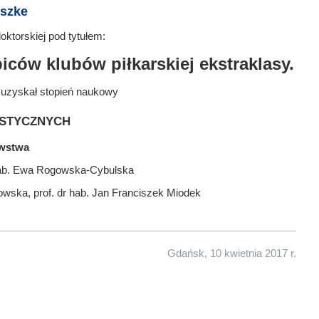
eszke
ktorskiej pod tytułem:
iców klubów piłkarskiej ekstraklasy.
 uzyskał stopień naukowy
stycznych
awstwa
 hab. Ewa Rogowska-Cybulska
owska, prof. dr hab. Jan Franciszek Miodek
Gdańsk, 10 kwietnia 2017 r.