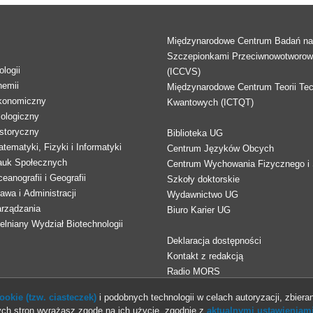
Międzynarodowe Centrum Badań n
Szczepionkami Przeciwnowotworo
logii
(ICCVS)
hemii
Międzynarodowe Centrum Teorii Tec
konomiczny
Kwantowych (ICTQT)
lologiczny
storyczny
Biblioteka UG
tematyki, Fizyki i Informatyki
Centrum Języków Obcych
auk Społecznych
Centrum Wychowania Fizycznego i 
eanografii i Geografii
Szkoły doktorskie
awa i Administracji
Wydawnictwo UG
arządzania
Biuro Karier UG
lniany Wydział Biotechnologii
Deklaracja dostępności
Kontakt z redakcją
Radio MORS
okie (tzw. ciasteczek)
i podobnych technologii w celach autoryzacji, zbieran
ch stron wyrażasz zgodę na ich użycie, zgodnie z
aktualnymi ustawieniami
© 2013-2026 Uniwersytet Gdański