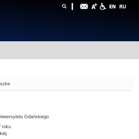
ularz
zukiwania
eszke
niwersytetu Gdańskiego
7
roku
kiej