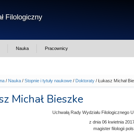
Form
ł Filologiczny
Szukaj
wys
Nauka
Pracownicy
wna
/
Nauka
/
Stopnie i tytuły naukowe
/
Doktoraty
/ Łukasz Michał Bi
tutaj
sz Michał Bieszke
Uchwałą Rady Wydziału Filologicznego U
z dnia
06 kwietnia 201
magister filologii pols