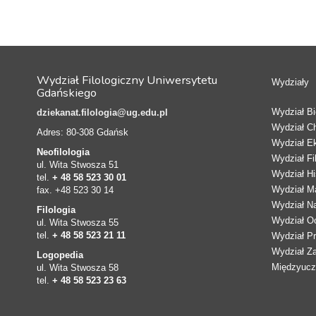
Wydział Filologiczny Uniwersytetu
Wydziały
Gdańskiego
Wydział Bio
dziekanat.filologia@ug.edu.pl
Wydział C
Adres: 80-308 Gdańsk
Wydział E
Neofilologia
Wydział Fi
ul. Wita Stwosza 51
Wydział Hi
tel.
+ 48 58 523 30 01
Wydział Ma
fax. +48 523 30 14
Wydział N
Filologia
Wydział Oc
ul. Wita Stwosza 55
tel.
+ 48 58 523 21 11
Wydział Pr
Wydział Z
Logopedia
Międzyucze
ul. Wita Stwosza 58
tel.
+ 48 58 523 23 63