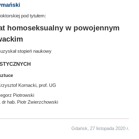
ymański
ktorskiej pod tytułem:
azmat homoseksualny w powojennym
wackim
 uzyskał stopień naukowy
stycznych
sztuce
rzysztof Kornacki, prof. UG
egorz Piotrowski
. dr hab. Piotr Zwierzchowski
Gdańsk, 27 listopada 2020 r.