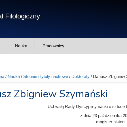
Form
ł Filologiczny
Szukaj
wys
Nauka
Pracownicy
wna
/
Nauka
/
Stopnie i tytuły naukowe
/
Doktoraty
/ Dariusz Zbigniew
tutaj
usz Zbigniew Szymański
Uchwałą Rady Dyscypliny nauki o sztuce 
z dnia
23 października 2
magister historii