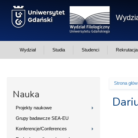
Przejdź do treści
Wydzia
Wydział
Studia
Studenci
Rekrutacja
Strona głó
Jesteś 
Nauka
Dari
Projekty naukowe
Grupy badawcze SEA-EU
Konferencje/Conferences