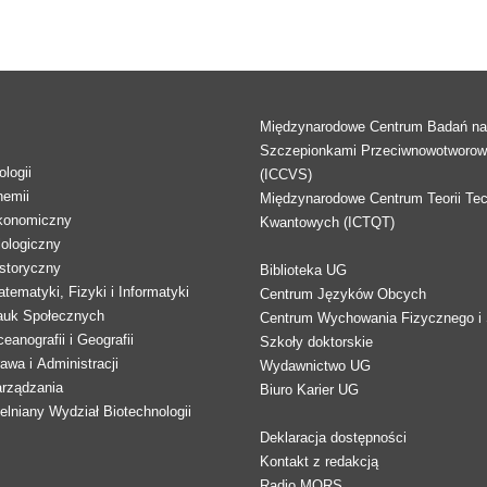
Międzynarodowe Centrum Badań n
Szczepionkami Przeciwnowotworo
logii
(ICCVS)
hemii
Międzynarodowe Centrum Teorii Tec
konomiczny
Kwantowych (ICTQT)
lologiczny
storyczny
Biblioteka UG
tematyki, Fizyki i Informatyki
Centrum Języków Obcych
auk Społecznych
Centrum Wychowania Fizycznego i 
eanografii i Geografii
Szkoły doktorskie
awa i Administracji
Wydawnictwo UG
arządzania
Biuro Karier UG
lniany Wydział Biotechnologii
Deklaracja dostępności
Kontakt z redakcją
Radio MORS