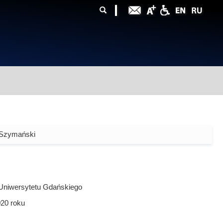
ularz
zukiwania
 Szymański
Uniwersytetu Gdańskiego
020
roku