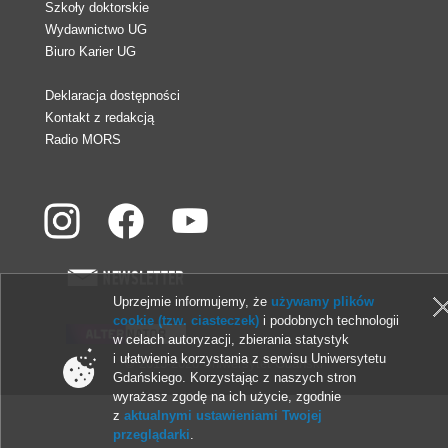
Szkoły doktorskie
Wydawnictwo UG
Biuro Karier UG
Deklaracja dostępności
Kontakt z redakcją
Radio MORS
Uprzejmie informujemy, że
używamy plików
cookie (tzw. ciasteczek)
i podobnych technologii
w celach autoryzacji, zbierania statystyk
i ułatwienia korzystania z serwisu Uniwersytetu
© 2013-2026 Uniwersytet Gdański
Gdańskiego. Korzystając z naszych stron
wyrażasz zgodę na ich użycie, zgodnie
z
aktualnymi ustawieniami Twojej
przeglądarki
.