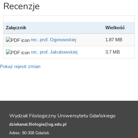
Recenzje
Załącznik
Wielkość
rec. prof. Ogonowskiej
1.87 MB
rec. prof. Jakubowskiej
3.7 MB
Pokaż rejestr zmian
Wydział Filologiczny Uniwersytetu Gdańskiego
dziekanat.filologia@ug.edu.pl
Adres: 80-308 Gdańsk