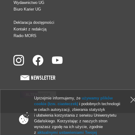
Wydawnictwo UG
Biuro Karier UG
Deklaracja dostępności
Kontakt z redakcją
Radio MORS
Uprzejmie informujemy, że
używamy plików
© 2013-2026 Uniwersytet Gdański
cookie (tzw. ciasteczek)
i podobnych technologii
w celach autoryzacji, zbierania statystyk
i ułatwienia korzystania z serwisu Uniwersytetu
Gdańskiego. Korzystając z naszych stron
wyrażasz zgodę na ich użycie, zgodnie
z
aktualnymi ustawieniami Twojej