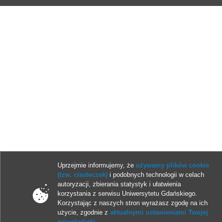
Uprzejmie informujemy, że
używamy plików cookie
(tzw. ciasteczek)
i podobnych technologii w celach
autoryzacji, zbierania statystyk i ułatwienia
korzystania z serwisu Uniwersytetu Gdańskiego.
Korzystając z naszych stron wyrażasz zgodę na ich
użycie, zgodnie z
aktualnymi ustawieniami Twojej
przeglądarki
.