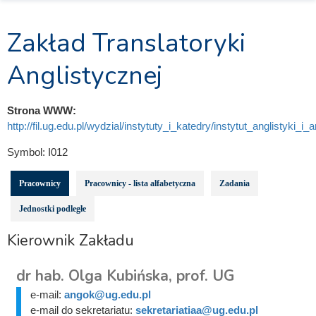
Zakład Translatoryki
Anglistycznej
Strona WWW:
http://fil.ug.edu.pl/wydzial/instytuty_i_katedry/instytut_anglistyki_i_
Symbol:
I012
Pracownicy
Pracownicy - lista alfabetyczna
Zadania
Jednostki podległe
Kierownik Zakładu
dr hab. Olga Kubińska, prof. UG
e-mail:
angok@ug.edu.pl
e-mail do sekretariatu:
sekretariatiaa@ug.edu.pl