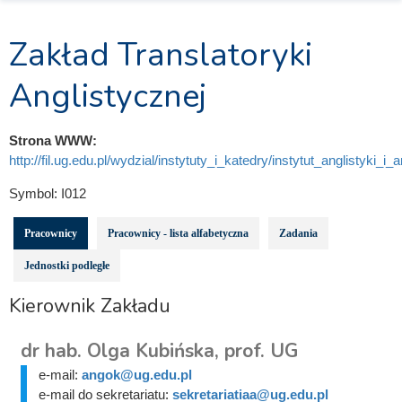
Zakład Translatoryki
Anglistycznej
Strona WWW:
http://fil.ug.edu.pl/wydzial/instytuty_i_katedry/instytut_anglistyki_i_
Symbol:
I012
Pracownicy
Pracownicy - lista alfabetyczna
Zadania
Jednostki podległe
Kierownik Zakładu
dr hab. Olga Kubińska, prof. UG
e-mail:
angok@ug.edu.pl
e-mail do sekretariatu:
sekretariatiaa@ug.edu.pl