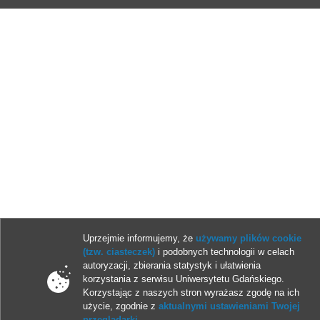
Uprzejmie informujemy, że
używamy plików cookie
(tzw. ciasteczek)
i podobnych technologii w celach
autoryzacji, zbierania statystyk i ułatwienia
korzystania z serwisu Uniwersytetu Gdańskiego.
Korzystając z naszych stron wyrażasz zgodę na ich
użycie, zgodnie z
aktualnymi ustawieniami Twojej
przeglądarki
.