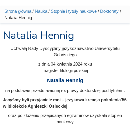
Strona główna
/
Nauka
/
Stopnie i tytuły naukowe
/
Doktoraty
/
Jesteś tutaj
Natalia Hennig
Natalia Hennig
Uchwałą Rady Dyscypliny językoznawstwo Uniwersytetu
Gdańskiego
z dnia
04 kwietnia 2024
roku
magister filologii polskiej
Natalia Hennig
na podstawie przedstawionej rozprawy doktorskiej pod tytułem:
Jacyśmy byli przyjaciele moi – językowa kreacja pokolenia’56
w idiolekcie Agnieszki Osieckiej
oraz po złożeniu przepisanych egzaminów uzyskała stopień
naukowy