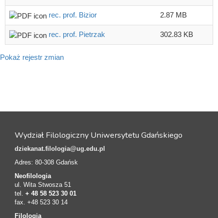
rec. prof. Bizior
2.87 MB
rec. prof. Pietrzak
302.83 KB
Pokaż rejestr zmian
Wydział Filologiczny Uniwersytetu Gdańskiego
dziekanat.filologia@ug.edu.pl
Adres: 80-308 Gdańsk
Neofilologia
ul. Wita Stwosza 51
tel.
+ 48 58 523 30 01
fax. +48 523 30 14
Filologia