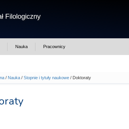
Form
ł Filologiczny
Szukaj
wys
Nauka
Pracownicy
wna
/
Nauka
/
Stopnie i tytuły naukowe
/ Doktoraty
tutaj
oraty