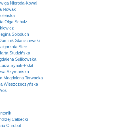
wiga Nieroda-Kowal
na Nowak
oleńska
ta Olga Schulz
tkiewicz
Regina Sołoduch
ominik Staniszewski
łgorzata Stec
arta Studzińska
dalena Sulikowska
uiza Synak-Pskit
resa Szymańska
a Magdalena Tarwacka
ia Wieszczeczyńska
Woś
Antonik
ndrzej Całbecki
ria Chrobot