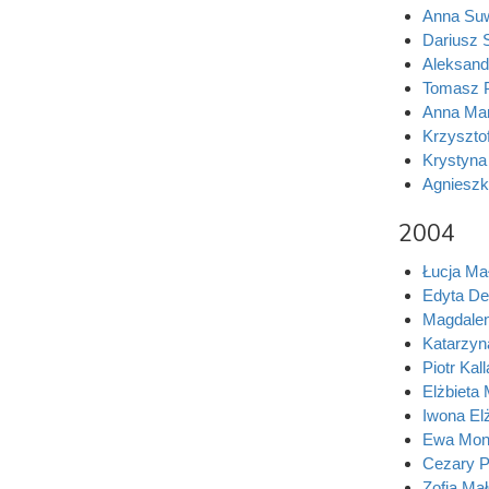
Anna Suw
Dariusz 
Aleksand
Tomasz P
Anna Mar
Krzysztof
Krystyna
Agnieszk
2004
Łucja Mał
Edyta De
Magdale
Katarzyn
Piotr Kal
Elżbieta
Iwona El
Ewa Mon
Cezary P
Zofia Ma