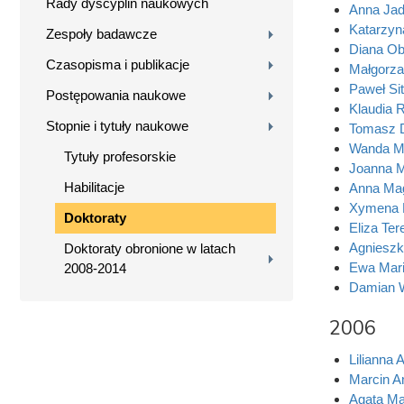
Rady dyscyplin naukowych
Anna Jad
Katarzy
Zespoły badawcze
Diana Ob
Czasopisma i publikacje
Małgorza
Paweł Si
Postępowania naukowe
Klaudia 
Stopnie i tytuły naukowe
Tomasz D
Wanda Ma
Tytuły profesorskie
Joanna M
Habilitacje
Anna Mag
Xymena L
Doktoraty
Eliza Te
Agnieszk
Doktoraty obronione w latach
Ewa Mar
2008-2014
Damian 
2006
Lilianna 
Marcin A
Agata Ma