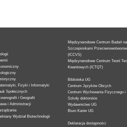
Międzynarodowe Centrum Badań n
Szczepionkami Przeciwnowotworo
logii
(ICCVS)
hemii
Międzynarodowe Centrum Teorii Tec
konomiczny
Kwantowych (ICTQT)
lologiczny
storyczny
Biblioteka UG
tematyki, Fizyki i Informatyki
Centrum Języków Obcych
auk Społecznych
Centrum Wychowania Fizycznego i 
eanografii i Geografii
Szkoły doktorskie
awa i Administracji
Wydawnictwo UG
arządzania
Biuro Karier UG
lniany Wydział Biotechnologii
Deklaracja dostępności