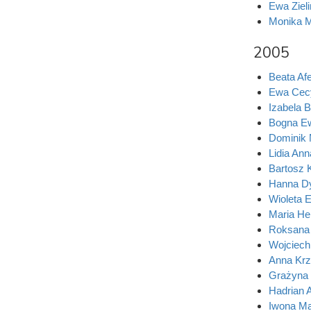
Ewa Ziel
Monika M
2005
Beata Afe
Ewa Cecy
Izabela 
Bogna E
Dominik 
Lidia An
Bartosz 
Hanna Dy
Wioleta E
Maria He
Roksana 
Wojciech
Anna Kr
Grażyna 
Hadrian 
Iwona Ma