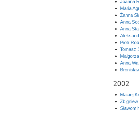
Joanna 
Maria Ag
Żanna Sł
Anna Sob
Anna Sta
Aleksand
Piotr Rob
Tomasz 
Małgorza
Anna Wal
Bronisła
2002
Maciej K
Zbigniew
Sławomir