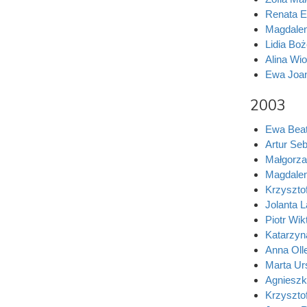
Renata 
Magdalen
Lidia Bo
Alina Wi
Ewa Joa
2003
Ewa Beat
Artur Seb
Małgorza
Magdale
Krzyszto
Jolanta 
Piotr Wik
Katarzyn
Anna Oll
Marta Ur
Agnieszk
Krzyszto