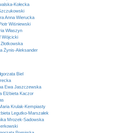
alska-Kołecka
Szczukowski
ra Anna Wierucka
iotr Wiśniewski
ia Właszyn
 Wójcicki
 Złotkowska
a Żynis-Aleksander
gorzata Biel
recka
na Ewa Jaszczewska
a Elżbieta Kaczor
las
 Maria Krulak-Kempiasty
żbieta Legutko-Marszałek
ika Mrozek-Sadowska
erkowski
łgorzata Pomirska