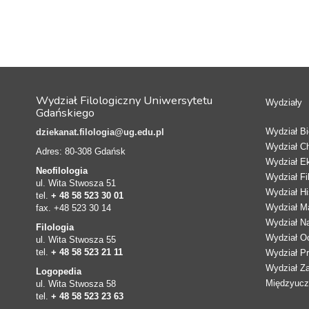
Wydział Filologiczny Uniwersytetu
Wydziały
Gdańskiego
Wydział Bio
dziekanat.filologia@ug.edu.pl
Wydział C
Adres: 80-308 Gdańsk
Wydział E
Neofilologia
Wydział Fi
ul. Wita Stwosza 51
Wydział Hi
tel.
+ 48 58 523 30 01
Wydział Ma
fax. +48 523 30 14
Wydział N
Filologia
Wydział Oc
ul. Wita Stwosza 55
tel.
+ 48 58 523 21 11
Wydział Pr
Wydział Z
Logopedia
Międzyucze
ul. Wita Stwosza 58
tel.
+ 48 58 523 23 63