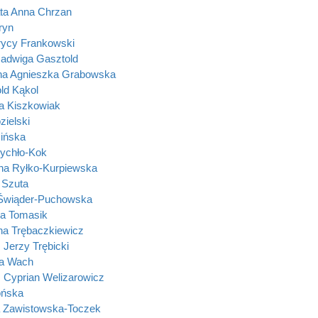
ta Anna Chrzan
ryn
ycy Frankowski
Jadwiga Gasztold
na Agnieszka Grabowska
old Kąkol
a Kiszkowiak
zielski
ińska
Rychło-Kok
na Ryłko-Kurpiewska
 Szuta
 Świąder-Puchowska
a Tomasik
ina Trębaczkiewicz
 Jerzy Trębicki
na Wach
 Cyprian Welizarowicz
ońska
 Zawistowska-Toczek