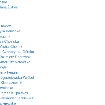
ińska
aria Żółkoś
ltowicz
lia Baniecka
Bogumił
wa Choińska
Michał Chomik
na Czartoryska-Górska
Kazimierz Dąbrowski
mel-Trzebiatowska
ngler
lena Fengler
Jędrzejewska-Wróbel
 Klepuszewski
zemińska
Teresa Kulpa-Woś
Aleksander Lankiewicz
ciejewska