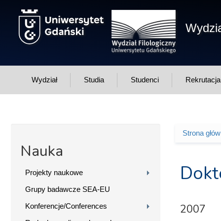
Przejdź do treści
Wydzia
Wydział
Studia
Studenci
Rekrutacja
Strona głó
Jesteś 
Nauka
Dokt
Projekty naukowe
Grupy badawcze SEA-EU
Konferencje/Conferences
2007