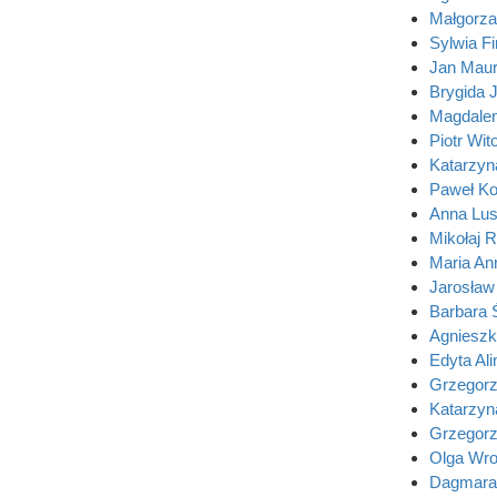
Małgorza
Sylwia Fi
Jan Maur
Brygida 
Magdale
Piotr Wit
Katarzyn
Paweł Ko
Anna Lus
Mikołaj 
Maria An
Jarosław
Barbara
Agnieszk
Edyta Al
Grzegorz
Katarzy
Grzegorz
Olga Wr
Dagmara