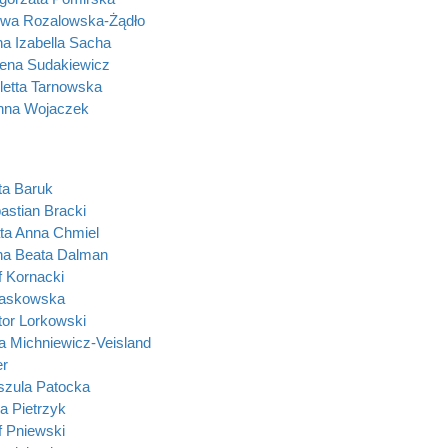
Ewa Rozalowska-Żądło
a Izabella Sacha
żena Sudakiewicz
oletta Tarnowska
nna Wojaczek
a Baruk
astian Bracki
ta Anna Chmiel
na Beata Dalman
f Kornacki
Laskowska
tor Lorkowski
a Michniewicz-Veisland
er
szula Patocka
a Pietrzyk
f Pniewski