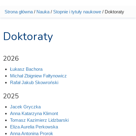
Strona główna
/
Nauka
/
Stopnie i tytuły naukowe
/ Doktoraty
Jesteś tutaj
Doktoraty
2026
Łukasz Bachora
Michał Zbigniew Fałtynowicz
Rafał Jakub Skowroński
2025
Jacek Gryczka
Anna Katarzyna Klimont
Tomasz Kazimierz Lidzbarski
Eliza Aurelia Perkowska
Anna Antonina Prorok