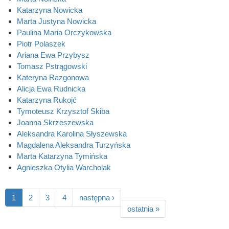
Katarzyna Nowicka
Marta Justyna Nowicka
Paulina Maria Orczykowska
Piotr Polaszek
Ariana Ewa Przybysz
Tomasz Pstrągowski
Kateryna Razgonowa
Alicja Ewa Rudnicka
Katarzyna Rukojć
Tymoteusz Krzysztof Skiba
Joanna Skrzeszewska
Aleksandra Karolina Słyszewska
Magdalena Aleksandra Turzyńska
Marta Katarzyna Tymińska
Agnieszka Otylia Warcholak
1
2
3
4
następna ›
ostatnia »