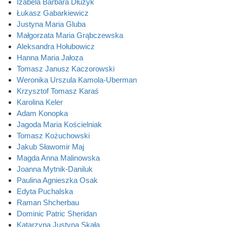
Izabela Barbara Dłużyk
Łukasz Gabarkiewicz
Justyna Maria Gluba
Małgorzata Maria Grąbczewska
Aleksandra Hołubowicz
Hanna Maria Jałoza
Tomasz Janusz Kaczorowski
Weronika Urszula Kamola-Uberman
Krzysztof Tomasz Karaś
Karolina Keler
Adam Konopka
Jagoda Maria Kościelniak
Tomasz Kożuchowski
Jakub Sławomir Maj
Magda Anna Malinowska
Joanna Mytnik-Daniluk
Paulina Agnieszka Osak
Edyta Puchalska
Raman Shcherbau
Dominic Patric Sheridan
Katarzyna Justyna Skała