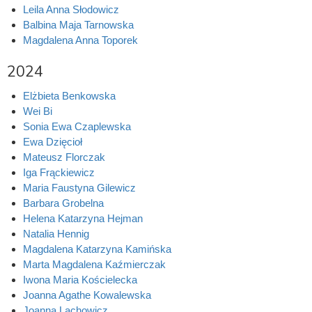
Leila Anna Słodowicz
Balbina Maja Tarnowska
Magdalena Anna Toporek
2024
Elżbieta Benkowska
Wei Bi
Sonia Ewa Czaplewska
Ewa Dzięcioł
Mateusz Florczak
Iga Frąckiewicz
Maria Faustyna Gilewicz
Barbara Grobelna
Helena Katarzyna Hejman
Natalia Hennig
Magdalena Katarzyna Kamińska
Marta Magdalena Kaźmierczak
Iwona Maria Kościelecka
Joanna Agathe Kowalewska
Joanna Lachowicz