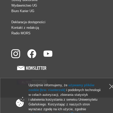
Wydawnictwo UG
Biuro Karier UG
Deklaracja dostępności
Kontakt z redakcją
Radio MORS
Uprzejmie informujemy, że
używamy plików
© 2013-2026 Uniwersytet Gdański
cookie (tzw. ciasteczek)
i podobnych technologii
w celach autoryzacji, zbierania statystyk
i ułatwienia korzystania z serwisu Uniwersytetu
Gdańskiego. Korzystając z naszych stron
wyrażasz zgodę na ich użycie, zgodnie