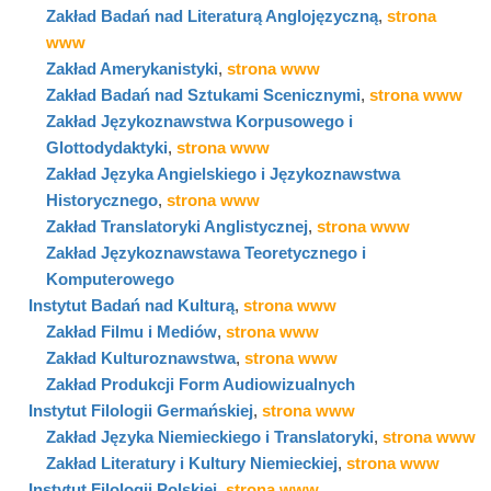
Zakład Badań nad Literaturą Anglojęzyczną
,
strona
www
Zakład Amerykanistyki
,
strona www
Zakład Badań nad Sztukami Scenicznymi
,
strona www
Zakład Językoznawstwa Korpusowego i
Glottodydaktyki
,
strona www
Zakład Języka Angielskiego i Językoznawstwa
Historycznego
,
strona www
Zakład Translatoryki Anglistycznej
,
strona www
Zakład Językoznawstawa Teoretycznego i
Komputerowego
Instytut Badań nad Kulturą
,
strona www
Zakład Filmu i Mediów
,
strona www
Zakład Kulturoznawstwa
,
strona www
Zakład Produkcji Form Audiowizualnych
Instytut Filologii Germańskiej
,
strona www
Zakład Języka Niemieckiego i Translatoryki
,
strona www
Zakład Literatury i Kultury Niemieckiej
,
strona www
Instytut Filologii Polskiej
,
strona www