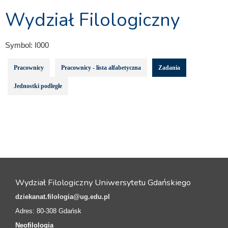
Wydział Filologiczny
Symbol:
I000
Pracownicy
Pracownicy - lista alfabetyczna
Zadania
Jednostki podległe
Wydział Filologiczny Uniwersytetu Gdańskiego
dziekanat.filologia@ug.edu.pl
Adres: 80-308 Gdańsk
Neofilologia