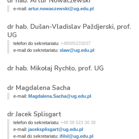
dr hab. Artur Nowaczewski
e-mail:
artur.nowaczewski@ug.edu.pl
dr hab. Dušan-Vladislav Paždjerski, prof.
UG
telefon do sekretariatu:
+48585233037
e-mail do sekretariatu:
slaw@ug.edu.pl
dr hab. Mikołaj Rychło, prof. UG
dr Magdalena Sacha
e-mail:
Magdalena.Sacha@ug.edu.pl
dr Jacek Splisgart
telefon do sekretariatu:
+48 58 523 30 38
e-mail:
jaceksplisgart@ug.edu.pl
e-mail do sekretariatu:
ifilsl@ug.edu.pl