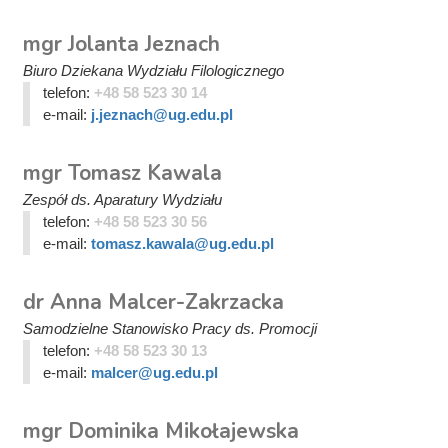
mgr Jolanta Jeznach
Biuro Dziekana Wydziału Filologicznego
telefon:
+48 58 523 30 14
e-mail:
j.jeznach@ug.edu.pl
mgr Tomasz Kawala
Zespół ds. Aparatury Wydziału
telefon:
+48 58 523 30 56
e-mail:
tomasz.kawala@ug.edu.pl
dr Anna Malcer-Zakrzacka
Samodzielne Stanowisko Pracy ds. Promocji
telefon:
+48 58 523 30 13
e-mail:
malcer@ug.edu.pl
mgr Dominika Mikołajewska