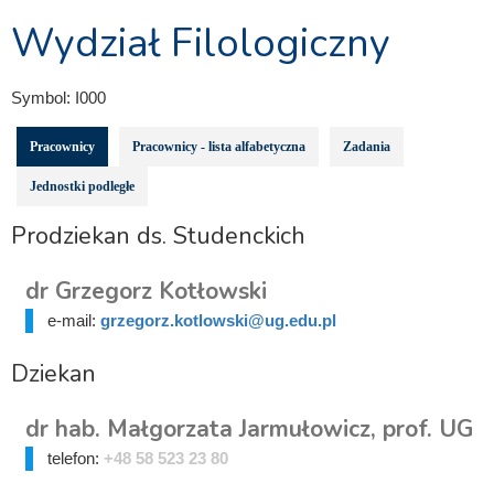
Wydział Filologiczny
Symbol:
I000
Pracownicy
Pracownicy - lista alfabetyczna
Zadania
Jednostki podległe
Prodziekan ds. Studenckich
dr Grzegorz Kotłowski
e-mail:
grzegorz.kotlowski@ug.edu.pl
Dziekan
dr hab. Małgorzata Jarmułowicz, prof. UG
telefon:
+48 58 523 23 80