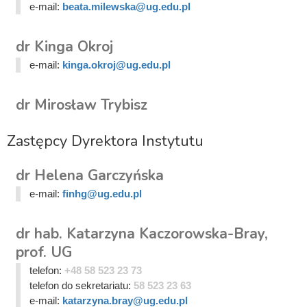
e-mail:
beata.milewska@ug.edu.pl
dr Kinga Okroj
e-mail:
kinga.okroj@ug.edu.pl
dr Mirosław Trybisz
Zastępcy Dyrektora Instytutu
dr Helena Garczyńska
e-mail:
finhg@ug.edu.pl
dr hab. Katarzyna Kaczorowska-Bray,
prof. UG
telefon:
+48 58 523 23 73
telefon do sekretariatu:
58 523 23 63
e-mail:
katarzyna.bray@ug.edu.pl