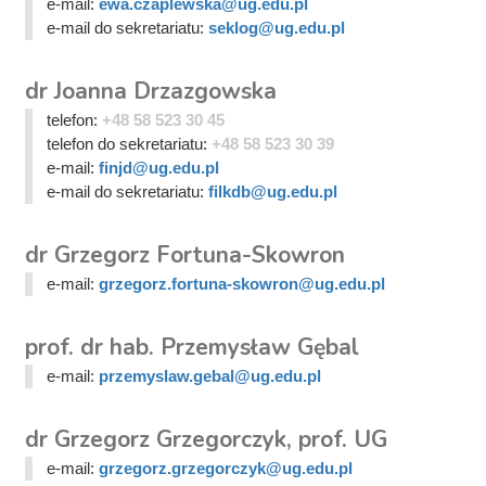
e-mail:
ewa.czaplewska@ug.edu.pl
e-mail do sekretariatu:
seklog@ug.edu.pl
dr Joanna Drzazgowska
telefon:
+48 58 523 30 45
telefon do sekretariatu:
+48 58 523 30 39
e-mail:
finjd@ug.edu.pl
e-mail do sekretariatu:
filkdb@ug.edu.pl
dr Grzegorz Fortuna-Skowron
e-mail:
grzegorz.fortuna-skowron@ug.edu.pl
prof. dr hab. Przemysław Gębal
e-mail:
przemyslaw.gebal@ug.edu.pl
dr Grzegorz Grzegorczyk, prof. UG
e-mail:
grzegorz.grzegorczyk@ug.edu.pl