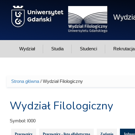
Przejdź do treści
Wydzia
Wydział
Studia
Studenci
Rekrutacja
Strona główna
/ Wydział Filologiczny
Jesteś tutaj
Wydział Filologiczny
Symbol:
I000
Pracownicy
Pracownicy - lista alfabetyczna
Zadania
Jednost