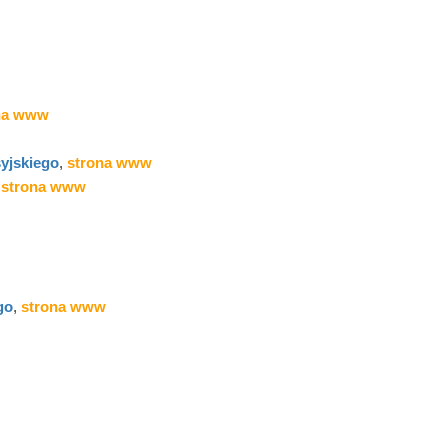
na www
yjskiego
,
strona www
,
strona www
go
,
strona www