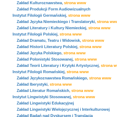
Zakład Kulturoznawstwa
,
strona www
Zakład Produkcji Form Audiowizualnych
Instytut Filologii Germańskiej
,
strona www
Zakład Języka Niemieckiego i Translatoryki
,
strona ww
Zakład Literatury i Kultury Niemieckiej
,
strona www
Instytut Filologii Polskiej
,
strona www
Zakład Dramatu, Teatru i Widowisk
,
strona www
Zakład Historii Literatury Polskiej
,
strona www
Zakład Języka Polskiego
,
strona www
Zakład Polonistyki Stosowanej
,
strona www
Zakład Teorii Literatury i Krytyki Artystycznej
,
strona 
Instytut Filologii Romańskiej
,
strona www
Zakład Językoznawstwa Romańskiego
,
strona www
Zakład Iberystyki
,
strona www
Zakład Literatur Romańskich
,
strona www
Instytut Lingwistyki Stosowanej
,
strona www
Zakład Lingwistyki Edukacyjnej
Zakład Lingwistyki Wielojęzycznej i Interkulturowej
Zakład Badań nad Dyskursem i Translacją