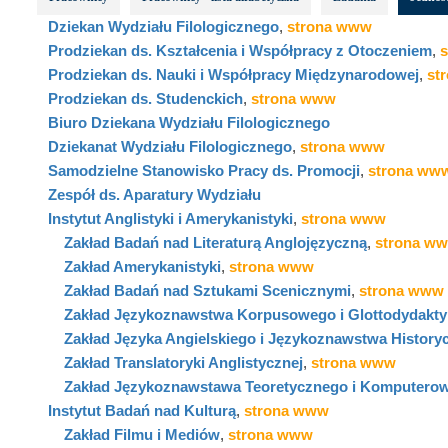
Dziekan Wydziału Filologicznego
,
strona www
Prodziekan ds. Kształcenia i Współpracy z Otoczeniem
,
Prodziekan ds. Nauki i Współpracy Międzynarodowej
,
st
Prodziekan ds. Studenckich
,
strona www
Biuro Dziekana Wydziału Filologicznego
Dziekanat Wydziału Filologicznego
,
strona www
Samodzielne Stanowisko Pracy ds. Promocji
,
strona ww
Zespół ds. Aparatury Wydziału
Instytut Anglistyki i Amerykanistyki
,
strona www
Zakład Badań nad Literaturą Anglojęzyczną
,
strona w
Zakład Amerykanistyki
,
strona www
Zakład Badań nad Sztukami Scenicznymi
,
strona www
Zakład Językoznawstwa Korpusowego i Glottodydakty
Zakład Języka Angielskiego i Językoznawstwa History
Zakład Translatoryki Anglistycznej
,
strona www
Zakład Językoznawstawa Teoretycznego i Komputero
Instytut Badań nad Kulturą
,
strona www
Zakład Filmu i Mediów
,
strona www