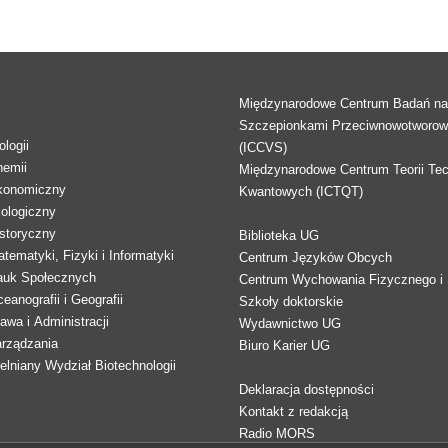
Międzynarodowe Centrum Badań n
Szczepionkami Przeciwnowotworo
logii
(ICCVS)
hemii
Międzynarodowe Centrum Teorii Tec
konomiczny
Kwantowych (ICTQT)
lologiczny
storyczny
Biblioteka UG
tematyki, Fizyki i Informatyki
Centrum Języków Obcych
auk Społecznych
Centrum Wychowania Fizycznego i 
eanografii i Geografii
Szkoły doktorskie
awa i Administracji
Wydawnictwo UG
arządzania
Biuro Karier UG
lniany Wydział Biotechnologii
Deklaracja dostępności
Kontakt z redakcją
Radio MORS