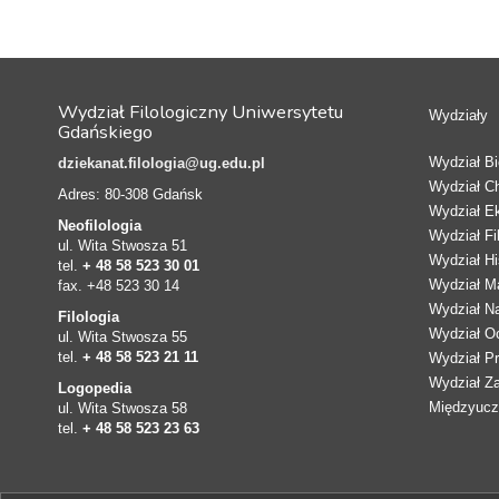
Wydział Filologiczny Uniwersytetu
Wydziały
Gdańskiego
Wydział Bio
dziekanat.filologia@ug.edu.pl
Wydział C
Adres: 80-308 Gdańsk
Wydział E
Neofilologia
Wydział Fi
ul. Wita Stwosza 51
Wydział Hi
tel.
+ 48 58 523 30 01
Wydział Ma
fax. +48 523 30 14
Wydział N
Filologia
Wydział Oc
ul. Wita Stwosza 55
tel.
+ 48 58 523 21 11
Wydział Pr
Wydział Z
Logopedia
Międzyucze
ul. Wita Stwosza 58
tel.
+ 48 58 523 23 63