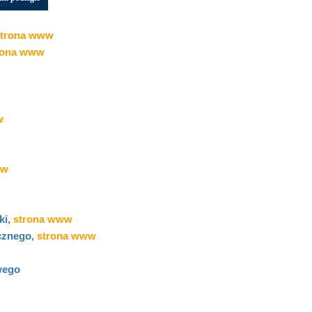
strona www
rona www
w
ww
ki
,
strona www
cznego
,
strona www
wego